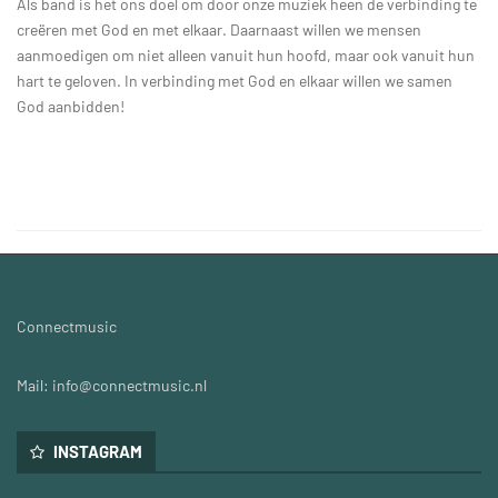
Als band is het ons doel om door onze muziek heen de verbinding te
creëren met God en met elkaar. Daarnaast willen we mensen
aanmoedigen om niet alleen vanuit hun hoofd, maar ook vanuit hun
hart te geloven. In verbinding met God en elkaar willen we samen
God aanbidden!
Connectmusic
Mail: info@connectmusic.nl
INSTAGRAM