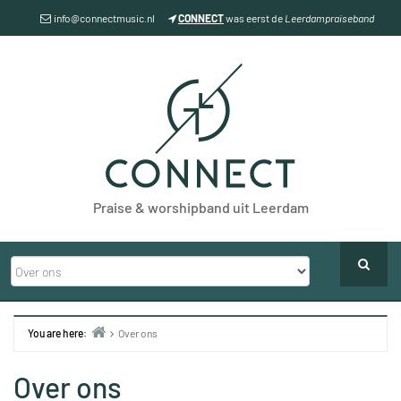
Skip
info@connectmusic.nl
CONNECT
was eerst de
Leerdampraiseband
to
content
Praise & worshipband uit Leerdam
You are here:
Over ons
Home
Over ons