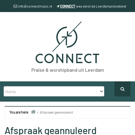
Skip
info@connectmusic.nl
CONNECT
was eerst de
Leerdampraiseband
to
content
Praise & worshipband uit Leerdam
You are here:
Afspraak geannuleerd
Home
Afspraak geannuleerd